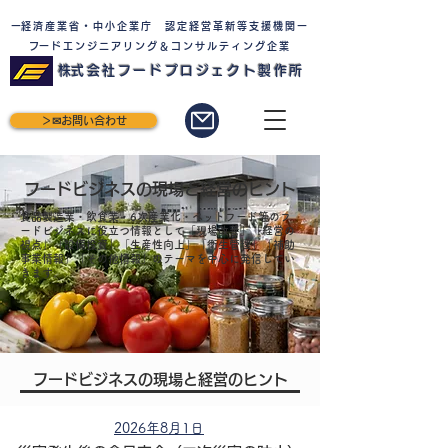
​ー経済産業省・中小企業庁 認定経営革新等支援機関ー
​フードエンジニアリング＆コンサルティング企業
​株式会社フードプロジェクト製作所
＞✉お問い合わせ
​フードビジネスの現場と経営のヒント
食品製造業・飲食業・6次産業化・ペットフード等のフ
ードビジネスに役立つ情報として「現場改善」「経営の
視点」「設備投資」「生産性向上」「衛生管理」「補助
事業情報」「その他情報」のテーマを中心に発信してい
きます。
​フードビジネスの現場と経営のヒント
2026年8月1日